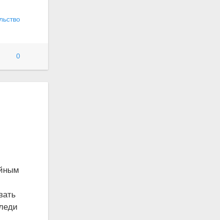
льство
0
ийным
вать
аледи