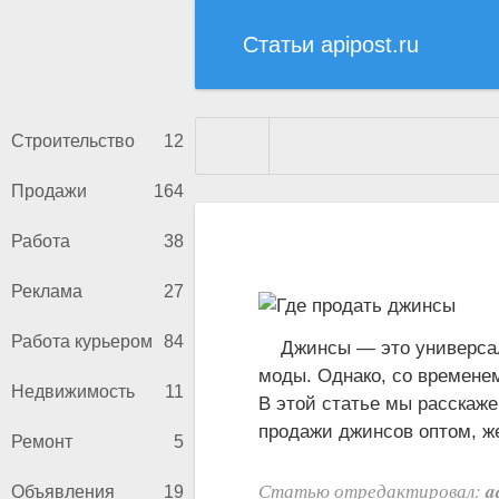
Статьи apipost.ru
Строительство
12
Продажи
164
Статьи apipost.ru
» Материа
Работа
38
Реклама
27
Работа курьером
84
Джинсы — это универсаль
моды. Однако, со времене
Недвижимость
11
В этой статье мы расскаже
продажи джинсов оптом, же
Ремонт
5
a
Статью отредактировал:
Объявления
19