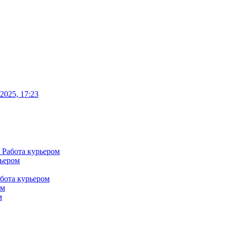
-2025, 17:23
Работа курьером
рьером
бота курьером
ом
м