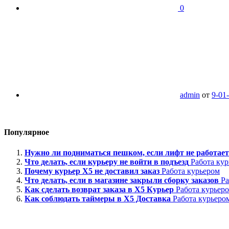
0
admin
от
9-01
Популярное
Нужно ли подниматься пешком, если лифт не работает
Что делать, если курьеру не войти в подъезд
Работа ку
Почему курьер Х5 не доставил заказ
Работа курьером
Что делать, если в магазине закрыли сборку заказов
Ра
Как сделать возврат заказа в Х5 Курьер
Работа курьер
Как соблюдать таймеры в Х5 Доставка
Работа курьеро